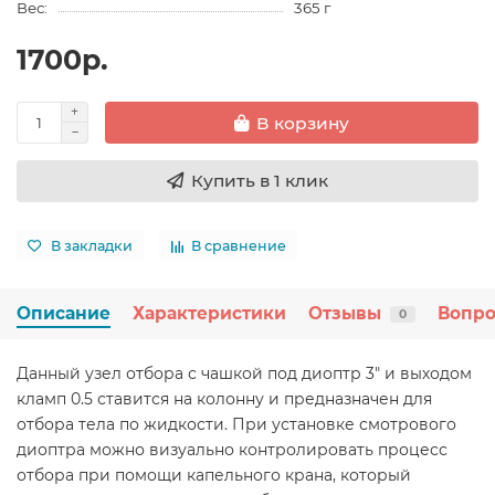
Вес:
365 г
1700р.
В корзину
Купить в 1 клик
В закладки
В сравнение
Описание
Характеристики
Отзывы
Вопро
0
Данный узел отбора с чашкой под диоптр 3" и выходом
кламп 0.5 ставится на колонну и предназначен для
отбора тела по жидкости. При установке смотрового
диоптра можно визуально контролировать процесс
отбора при помощи капельного крана, который