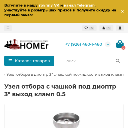
Вступите в нашу
группу VK
и
канал Telegram
,
участвуйте в розыгрышах призов
и получите скидку на
первый заказ
!
0
0
+7 (926) 460-1-460
0
Каталог товаров
Узел отбора в диоптр 3" с чашкой по жидкости выход кламп 0
Узел отбора с чашкой под диоптр
3" выход кламп 0.5