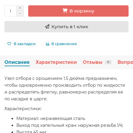
В корзину
Купить в 1 клик
В закладки
В сравнение
Описание
Характеристики
Отзывы
Вопро
0
Узел отбора с орошением 1.5 дюйма предназначен,
чтобы одновременно производить отбор по жидкости
и распределять флегму, равномерно распределяя ее
по насадке в царге.
Характеристики:
Материал: нержавеющая сталь
Выход под капельный кран: наружная резьба 1/4;
Высота 45 мм;