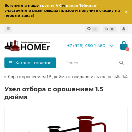
Вступите в нашу
группу VK
и
канал Telegram
,
участвуйте в розыгрышах призов
и получите скидку на
первый заказ
!
0
0
+7 (926) 460-1-460
0
Каталог товаров
ел отбора с орошением 1.5 дюйма по жидкости выход резьба 1/4 
Узел отбора с орошением 1.5
дюйма