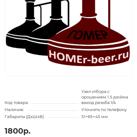
Узел отбора с
орошением 1.5 дюйма
Код товара:
выход резьба 1/4
Наличие:
Уточнять по телефону
Габариты (ДхШхВ):
51×65×45 мм
1800р.