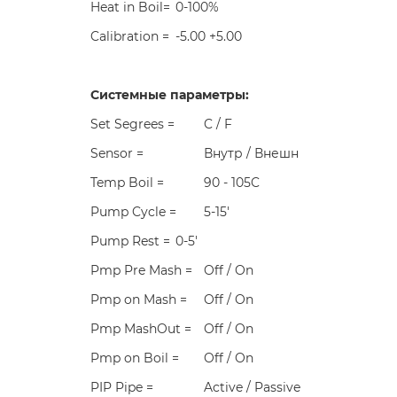
Heat in Boil=
0-100%
Calibration =
-5.00 +5.00
Системные параметры:
Set Segrees =
C / F
Sensor =
Внутр / Внешн
Temp Boil =
90 - 105C
Pump Cycle =
5-15'
Pump Rest =
0-5'
Pmp Pre Mash =
Off / On
Pmp on Mash =
Off / On
Pmp MashOut =
Off / On
Pmp on Boil =
Off / On
PIP Pipe =
Active / Passive