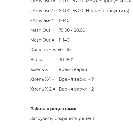
aAmylase1 =
60.00-76.00 (Можно пропустить на
aAmylase2 =
60.00-76.00 (Нельзя пропустить)
aAmylase2 =
1'-140'
Mash Out =
75.00 - 80.00
Mash Out =
1'-140'
Колл. хмеля =0 - 10
Варка =
30-180'
Хмель X =
время варки
Хмель X-1 =
Время варки - 1'
Хмель X-2 =
Время варки - 2'
Работа с рецептами:
Загрузить, Сохранить рецепт.