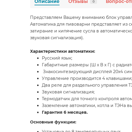
Описание
Отзывы
Вопрос-от
0
Представляем Вашему вниманию блок управлен
Автоматика для пивоварни представляет из 
затирание и кипячение сусла в автоматическ
звуковая сигнализация).
Характеристики автоматики:
Русский язык;
Габаритные размеры (Ш x В x Г) с радиаторо
Знакосинтезирующий дисплей 20x4 сим
Управление производится 4 клавишами
Два реле для раздельного управления Т
Звуковая сигнализация;
Термодатчик для точного контроля авто
Заземление автоматики, котла и ТЭНа в
Гарантия 6 месяцев.
Основные функции:
Установка до 8 температурных пауз;