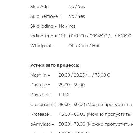
Skip Add =
No / Yes
Skip Remove =
No / Yes
Skip Iodine =
No / Yes
IodineTime =
Off - 00:01:00 / 00:02:00 / ... / 1:30:00
Whirlpool =
Off / Cold / Hot
Уст-ки авто процесса:
Mash In =
20.00 / 20.25 / ... / 75.00 C
Phytase =
25.00 - 55.00
Phytase =
1'-140'
Glucanase =
35.00 - 50.00 (Можно пропустить 
Protease =
45.00 - 60.00 (Можно пропустить 
bAmylase =
50.00 - 70.00 (Можно пропустить 