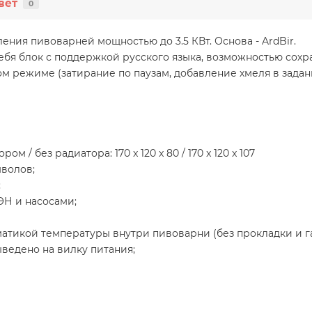
вет
0
ия пивоварней мощностью до 3.5 КВт. Основа - ArdBir.
себя блок с поддержкой русского языка, возможностью сох
ом режиме (затирание по паузам, добавление хмеля в зада
м / без радиатора: 170 x 120 x 80 / 170 x 120 x 107
волов;
;
ЭН и насосами;
матикой температуры внутри пивоварни (без прокладки и г
ыведено на вилку питания;