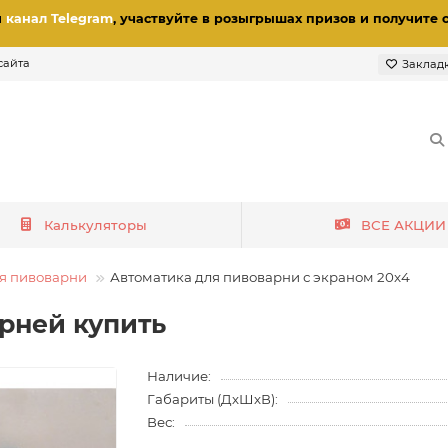
и
канал Telegram
, участвуйте в розыгрышах призов
и получите 
сайта
Заклад
Калькуляторы
ВСЕ АКЦИИ
я пивоварни
Автоматика для пивоварни с экраном 20x4
рней купить
Наличие:
Габариты (ДхШхВ):
Вес: