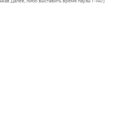
жав Далее, либо выставить время паузы 1'-140')