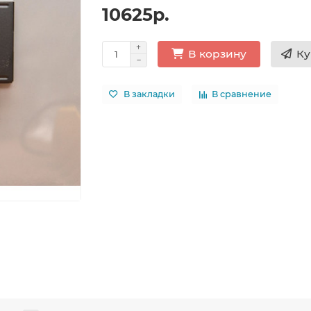
10625р.
Ку
В корзину
В закладки
В сравнение