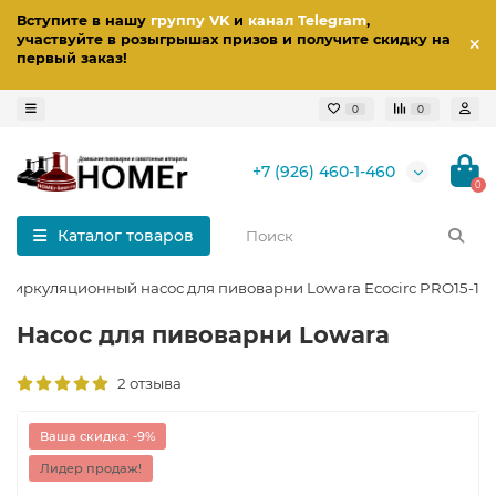
Вступите в нашу
группу VK
и
канал Telegram
,
участвуйте в розыгрышах призов
и получите скидку на
первый заказ
!
0
0
+7 (926) 460-1-460
0
Каталог товаров
Циркуляционный насос для пивоварни Lowara Ecocirc PRO15-1 6
Насос для пивоварни Lowara
2 отзыва
Ваша скидка: -9%
Лидер продаж!