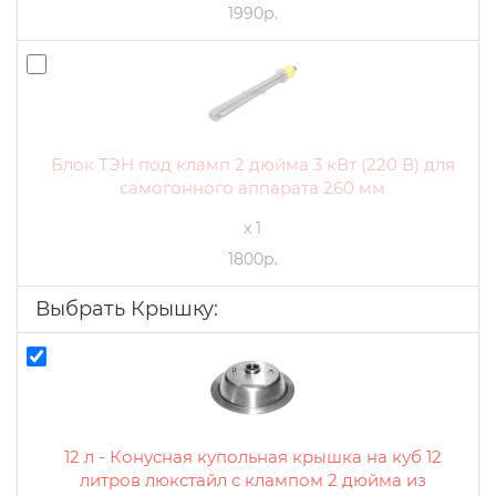
1990р.
Блок ТЭН под кламп 2 дюйма 3 кВт (220 В) для
самогонного аппарата 260 мм
x 1
1800р.
Выбрать Крышку:
12 л - Конусная купольная крышка на куб 12
литров люкстайл с клампом 2 дюйма из