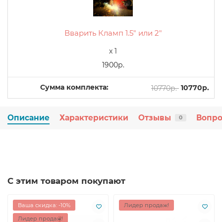
Вварить Кламп 1.5" или 2"
x 1
1900р.
Сумма комплекта:
10770р.
10770р.
Описание
Характеристики
Отзывы
Вопро
0
С этим товаром покупают
Ваша скидка: -10%
Лидер продаж!
Лидер продаж!