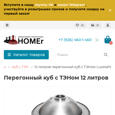
Вступите в нашу
группу VK
и
канал Telegram
,
участвуйте в розыгрышах призов
и получите скидку на
первый заказ
!
0
0
+7 (926) 460-1-460
0
Каталог товаров
убы
Куб с ТЭН
12 литров перегонный куб с ТЭНом Luxstahl
Перегонный куб с ТЭНом 12 литров