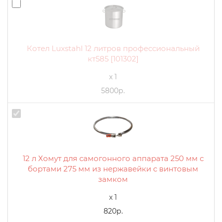
Котел Luxstahl 12 литров профессиональный
кт585 [101302]
x 1
5800р.
12 л Хомут для самогонного аппарата 250 мм с
бортами 275 мм из нержавейки с винтовым
замком
x 1
820р.