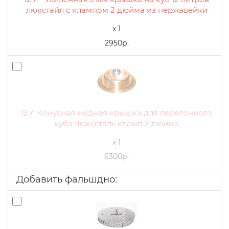
люкстайл с клампом 2 дюйма из нержавейки
x 1
2950р.
12 л Конусная медная крышка для перегонного
куба люкссталь кламп 2 дюйма
x 1
6300р.
Добавить фальшдно: