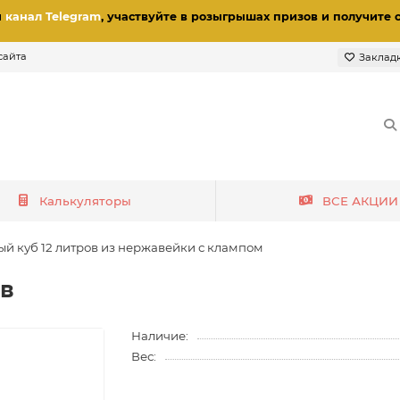
и
канал Telegram
, участвуйте в розыгрышах призов
и получите 
сайта
Заклад
Калькуляторы
ВСЕ АКЦИИ
ый куб 12 литров из нержавейки с клампом
ов
Наличие:
Вес: