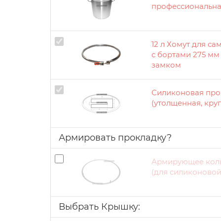
профессиональна
12 л Хомут для с
с бортами 275 мм
замком
Силиконовая прок
(утолщенная, круг
Армировать прокладку?
Армирующее кольц
(для силиконовой
Выбрать Крышку: