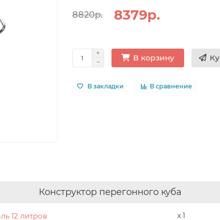
8379р.
8820р.
Ку
В корзину
В закладки
В сравнение
Конструктор перегонного куба
ль 12 литров
x 1