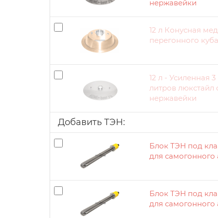
нержавейки
12 л Конусная ме
перегонного куба
12 л - Усиленная 
литров люкстайл 
нержавейки
Добавить ТЭН:
Блок ТЭН под клам
для самогонного 
Блок ТЭН под кла
для самогонного