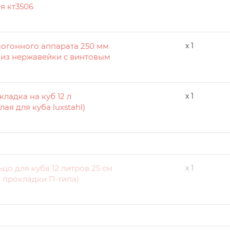
я кт3506
амогонного аппарата 250 мм
x 1
 из нержавейки с винтовым
ладка на куб 12 л
x 1
лая для куба luxstahl)
о для куба 12 литров 25 см
x 1
 прокладки П-типа)