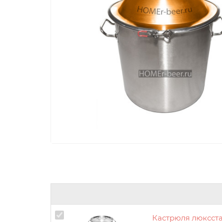
Кастрюля люксста