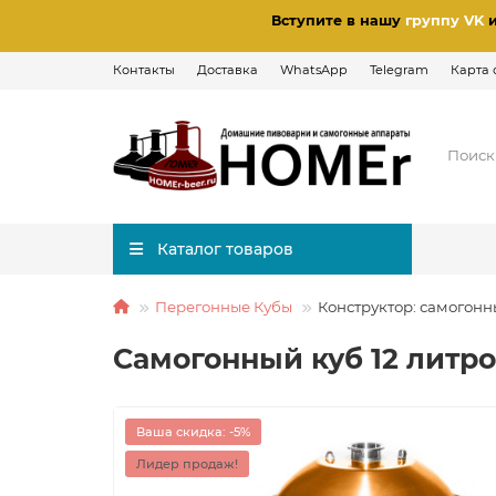
Вступите в нашу
группу VK
Контакты
Доставка
WhatsApp
Telegram
Карта 
Каталог товаров
Перегонные Кубы
Конструктор: самогонн
Самогонный куб 12 литр
Ваша скидка: -5%
Лидер продаж!