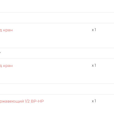
д кран
x 1
у
д кран
x 1
ржавеющий 1/2 ВР-НР
x 1