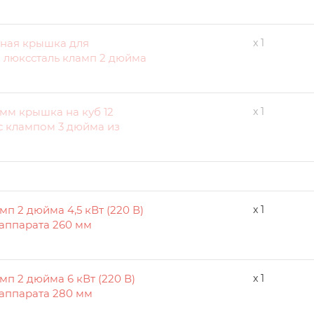
дная крышка для
x 1
 люкссталь кламп 2 дюйма
3 мм крышка на куб 12
x 1
с клампом 3 дюйма из
п 2 дюйма 4,5 кВт (220 В)
x 1
аппарата 260 мм
мп 2 дюйма 6 кВт (220 В)
x 1
 аппарата 280 мм