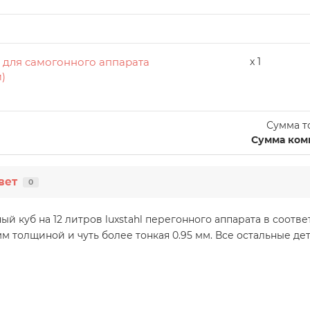
 для самогонного аппарата
x 1
м)
Сумма т
Сумма ком
вет
0
й куб на 12 литров luxstahl перегонного аппарата в соот
мм толщиной и чуть более тонкая 0.95 мм. Все остальные д