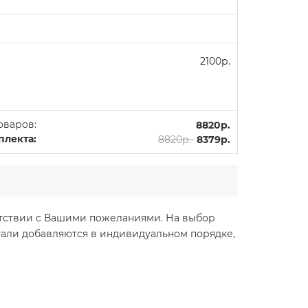
2100р.
оваров:
8820р.
плекта:
8820р.
8379р.
ветствии с Вашими пожеланиями. На выбор
етали добавляются в индивидуальном порядке,