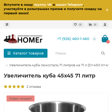
Вступите в нашу
группу VK
и
канал Telegram
,
участвуйте в розыгрышах призов
и получите скидку на
первый заказ
!
0
0
+7 (926) 460-1-460
0
Каталог товаров
ба
Увеличитель куба люкссталь 71 литров на 71 л (D=450 H=450
Увеличитель куба 45х45 71 литр
2 отзыва
Лидер продаж!