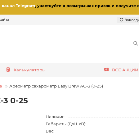
и
канал Telegram
, участвуйте в розыгрышах призов
и получите 
сайта
Заклад
Калькуляторы
ВСЕ АКЦИИ
а
Ареометр сахарометр Easy Brew АС-3 (0-25)
3 0-25
Наличие:
Габариты (ДхШхВ):
Вес: