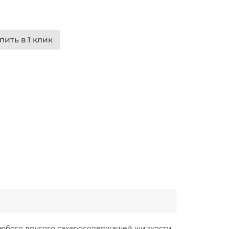
пить в 1 клик
и любого другого сахаросодержащей жидкости