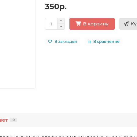
350р.
Ку
В корзину
В закладки
В сравнение
вет
0
 предназначен для определения плотности сусла, вина ил