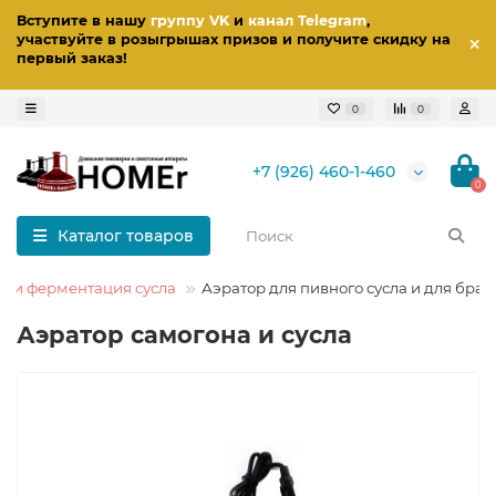
Вступите в нашу
группу VK
и
канал Telegram
,
участвуйте в розыгрышах призов
и получите скидку на
первый заказ
!
0
0
+7 (926) 460-1-460
0
Каталог товаров
е и ферментация сусла
Аэратор для пивного сусла и для браг
Аэратор самогона и сусла