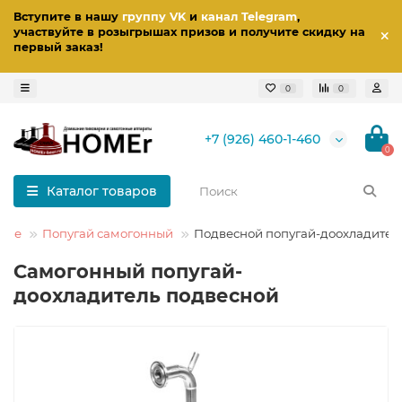
Вступите в нашу
группу VK
и
канал Telegram
,
участвуйте в розыгрышах призов
и получите скидку на
первый заказ
!
0
0
+7 (926) 460-1-460
0
Каталог товаров
ние
Попугай самогонный
Подвесной попугай-доохладител
Самогонный попугай-
доохладитель подвесной