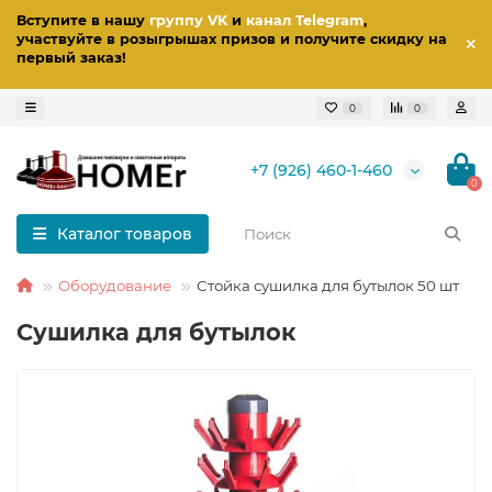
Вступите в нашу
группу VK
и
канал Telegram
,
участвуйте в розыгрышах призов
и получите скидку на
первый заказ
!
0
0
+7 (926) 460-1-460
0
Каталог товаров
Оборудование
Стойка сушилка для бутылок 50 шт
Сушилка для бутылок