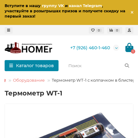
Вступите в нашу
группу VK
и
канал Telegram
,
участвуйте в розыгрышах призов
и получите скидку на
первый заказ
!
0
0
+7 (926) 460-1-460
0
Каталог товаров
Оборудование
Термометр WT-1 с колпачком в блистере
Термометр WT-1