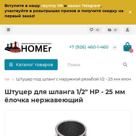
Вступите в нашу
группу VK
и
канал Telegram
,
участвуйте в розыгрышах призов
и получите скидку на
первый заказ
!
0
0
+7 (926) 460-1-460
0
Каталог товаров
инги
Штуцер под шланг с наружной резьбой 1/2 - 25 мм ёлочка
Штуцер для шланга 1/2" НР - 25 мм
ёлочка нержавеющий