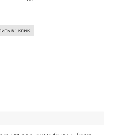
пить в 1 клик
ключения шлангов и трубок к резьбовым