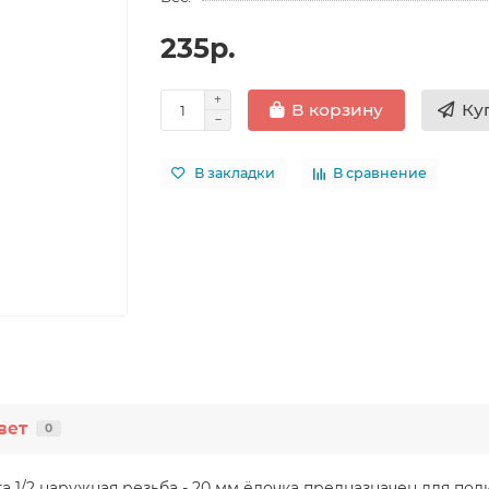
235р.
Ку
В корзину
В закладки
В сравнение
вет
0
1/2 наружная резьба - 20 мм ёлочка предназначен для под