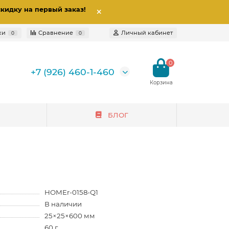
скидку на первый заказ
!
ки
Сравнение
Личный кабинет
0
0
0
+7 (926) 460-1-460
БЛОГ
HOMEr-0158-Q1
В наличии
25×25×600 мм
60 г