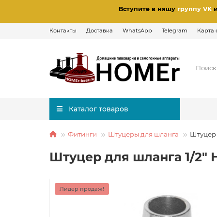
Вступите в нашу
группу VK
Контакты
Доставка
WhatsApp
Telegram
Карта 
Каталог товаров
Фитинги
Штуцеры для шланга
Штуцер 
Штуцер для шланга 1/2"
Лидер продаж!