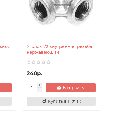
ужной
Уголок 1/2 внутренняя резьба
Тройник 
нержавеющий
нержав
240р.
350р.
у
В корзину
Купить в 1 клик