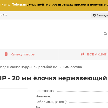
и
канал Telegram
, участвуйте в розыгрышах призов
и получите 
сайта
Заклад
Калькуляторы
ВСЕ АКЦИИ
под шланг с наружной резьбой 1/2 - 20 мм ёлочка
 НР - 20 мм ёлочка нержавеющий
Код товара:
Наличие:
Габариты (ДхШхВ):
Вес: