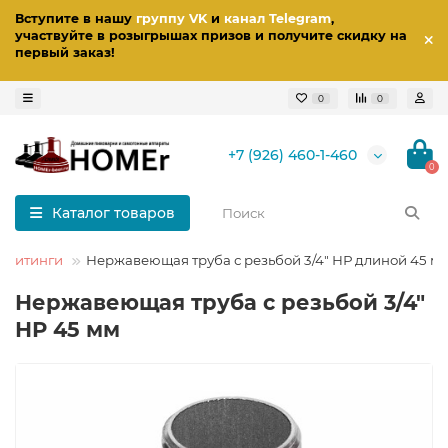
Вступите в нашу
группу VK
и
канал Telegram
,
участвуйте в розыгрышах призов
и получите скидку на
первый заказ
!
0
0
+7 (926) 460-1-460
0
Каталог товаров
 фитинги
Нержавеющая труба с резьбой 3/4" НР длиной 45 м
Нержавеющая труба с резьбой 3/4"
НР 45 мм