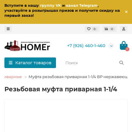
Вступите в нашу
группу VK
и
канал Telegram
,
участвуйте в розыгрышах призов
и получите скидку на
первый заказ
!
0
0
+7 (926) 460-1-460
0
Каталог товаров
 приварные
Муфта резьбовая приварная 1-1/4 ВР нержавеюща
Резьбовая муфта приварная 1-1/4