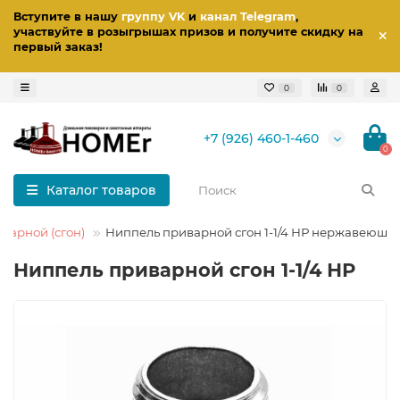
Вступите в нашу
группу VK
и
канал Telegram
,
участвуйте в розыгрышах призов
и получите скидку на
первый заказ
!
0
0
+7 (926) 460-1-460
0
Каталог товаров
варной (сгон)
Ниппель приварной сгон 1-1/4 НР нержавеющи
Ниппель приварной сгон 1-1/4 НР