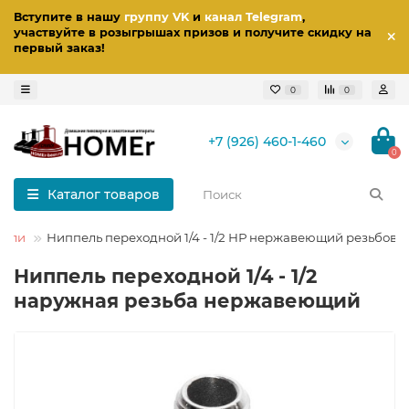
Вступите в нашу
группу VK
и
канал Telegram
,
участвуйте в розыгрышах призов
и получите скидку на
первый заказ
!
0
0
+7 (926) 460-1-460
0
Каталог товаров
пели
Ниппель переходной 1/4 - 1/2 НР нержавеющий резьбово
Ниппель переходной 1/4 - 1/2
наружная резьба нержавеющий