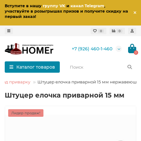
Вступите в нашу
группу VK
и
канал Telegram
,
участвуйте в розыгрышах призов
и получите скидку на
первый заказ
!
0
0
+7 (926) 460-1-460
0
Каталог товаров
 под приварку
Штуцер елочка приварной 15 мм нержавеющи
Штуцер елочка приварной 15 мм
Лидер продаж!