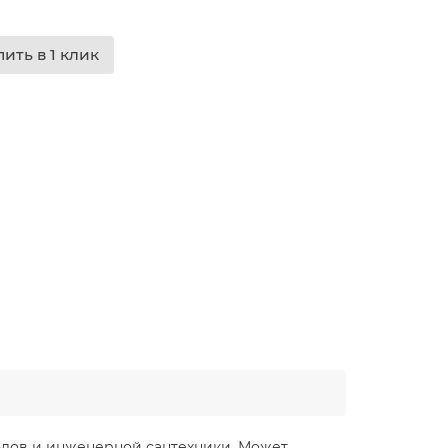
пить в 1 клик
одов и инженерной сантехники. Может