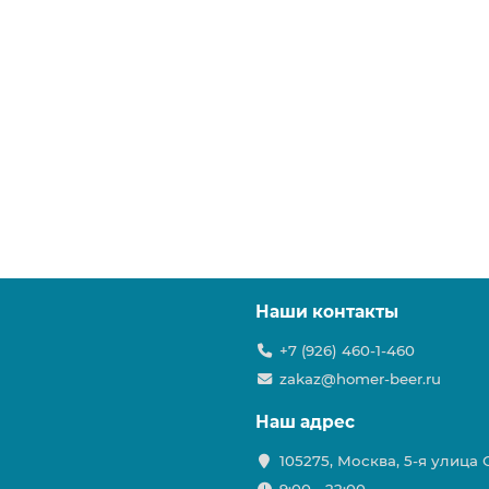
Наши контакты
+7 (926) 460-1-460
zakaz@homer-beer.ru
Наш адрес
105275, Москва, 5-я улица