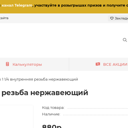
и
канал Telegram
, участвуйте в розыгрышах призов
и получите 
сайта
Заклад
Калькуляторы
ВСЕ АКЦИИ
 1 1/4 внутренняя резьба нержавеющий
яя резьба нержавеющий
Код товара:
Наличие:
880р.