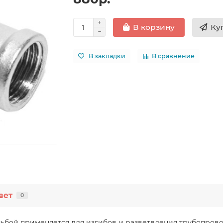
Ку
В корзину
В закладки
В сравнение
вет
0
зьбой применяется для изгибов и разветвления трубопров