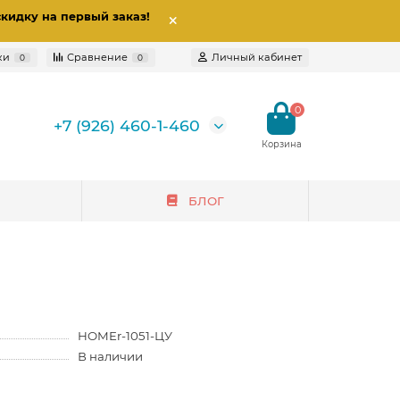
скидку на первый заказ
!
ки
Сравнение
Личный кабинет
0
0
0
+7 (926) 460-1-460
БЛОГ
HOMEr-1051-ЦУ
В наличии