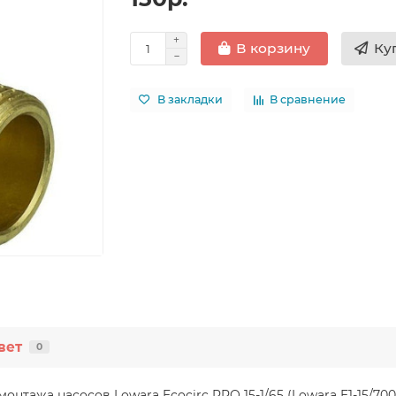
Ку
В корзину
В закладки
В сравнение
вет
0
нтажа насосов Lowara Ecocirc PRO 15-1/65 (Lowara E1-15/70