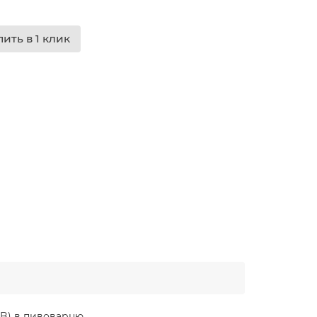
пить в 1 клик
0B) в пивоварню.