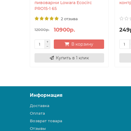
пивоварни Lowara Ecocirc
контр
PRO15-1 65
2 отзыва
10900р.
249
12000р.
В корзину
Купить в 1 клик
Информация
Доставка
Оплата
Возврат товара
Отзывы