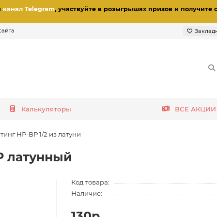
и
канал Telegram
, участвуйте в розыгрышах призов
и получите 
сайта
Заклад
Калькуляторы
ВСЕ АКЦИИ
тинг НР-ВР 1/2 из латуни
Р латунный
Код товара:
Наличие:
130р.