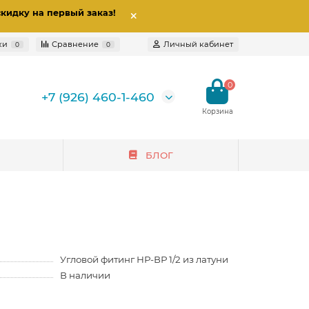
скидку на первый заказ
!
ки
Сравнение
Личный кабинет
0
0
0
+7 (926) 460-1-460
БЛОГ
Угловой фитинг НР-ВР 1/2 из латуни
В наличии