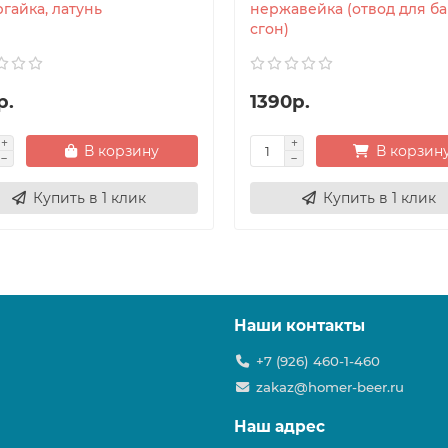
гайка, латунь
нержавейка (отвод для ба
сгон)
р.
1390р.
В корзину
В корзин
Купить в 1 клик
Купить в 1 клик
Наши контакты
+7 (926) 460-1-460
zakaz@homer-beer.ru
Наш адрес