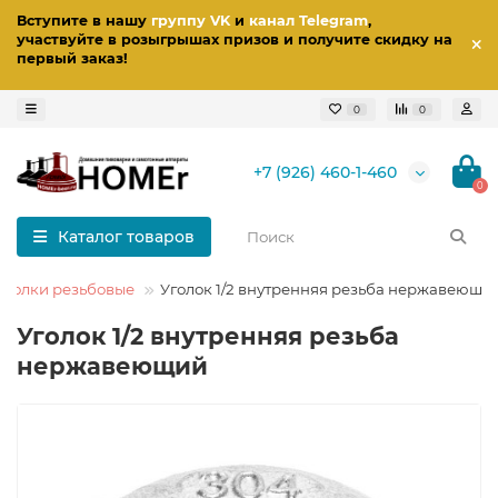
Вступите в нашу
группу VK
и
канал Telegram
,
участвуйте в розыгрышах призов
и получите скидку на
первый заказ
!
0
0
+7 (926) 460-1-460
0
Каталог товаров
Уголки резьбовые
Уголок 1/2 внутренняя резьба нержавеющи
Уголок 1/2 внутренняя резьба
нержавеющий