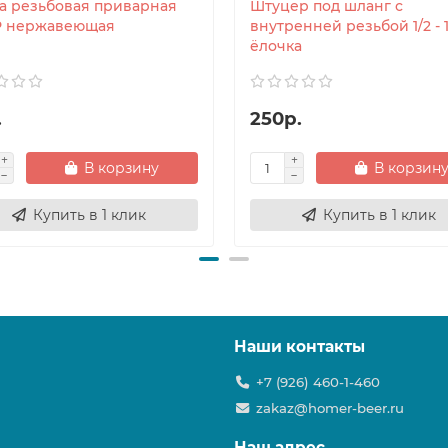
а резьбовая приварная
Штуцер под шланг с
ВР нержавеющая
внутренней резьбой 1/2 - 
ёлочка
.
250р.
В корзину
В корзин
Купить в 1 клик
Купить в 1 клик
Наши контакты
+7 (926) 460-1-460
zakaz@homer-beer.ru
Наш адрес