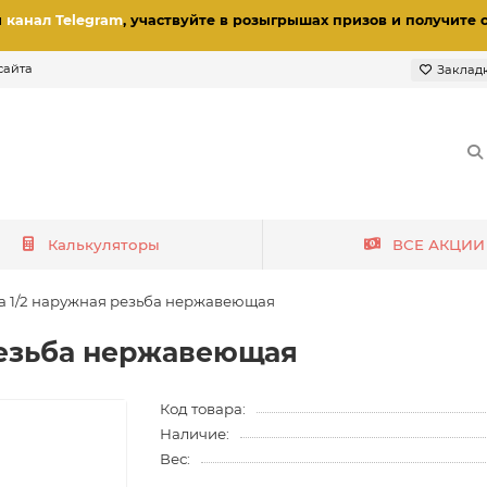
и
канал Telegram
, участвуйте в розыгрышах призов
и получите 
сайта
Заклад
Калькуляторы
ВСЕ АКЦИИ
а 1/2 наружная резьба нержавеющая
резьба нержавеющая
Код товара:
Наличие:
Вес: