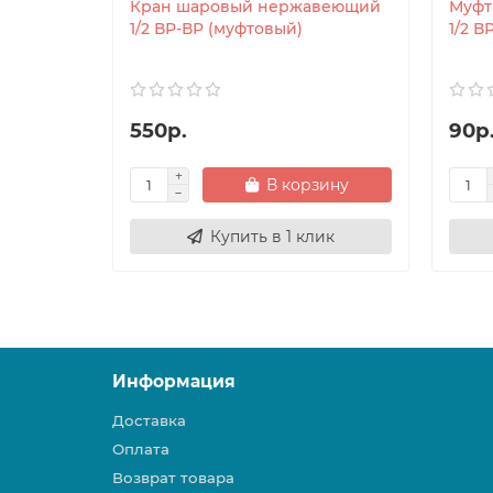
Кран шаровый нержавеющий
Муфт
1/2 ВР-ВР (муфтовый)
1/2 
550р.
90р
В корзину
Купить в 1 клик
Информация
Доставка
Оплата
Возврат товара