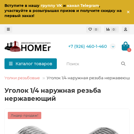
Вступите в нашу
группу VK
и
канал Telegram
,
участвуйте в розыгрышах призов
и получите скидку на
первый заказ
!
0
0
+7 (926) 460-1-460
0
Каталог товаров
Уголки резьбовые
Уголок 1/4 наружная резьба нержавеющи
Уголок 1/4 наружная резьба
нержавеющий
Лидер продаж!