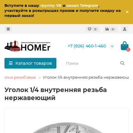
Вступите в нашу
группу VK
и
канал Telegram
,
участвуйте в розыгрышах призов
и получите скидку на
первый заказ
!
0
0
+7 (926) 460-1-460
0
Каталог товаров
Уголки резьбовые
Уголок 1/4 внутренняя резьба нержавеющи
Уголок 1/4 внутренняя резьба
нержавеющий