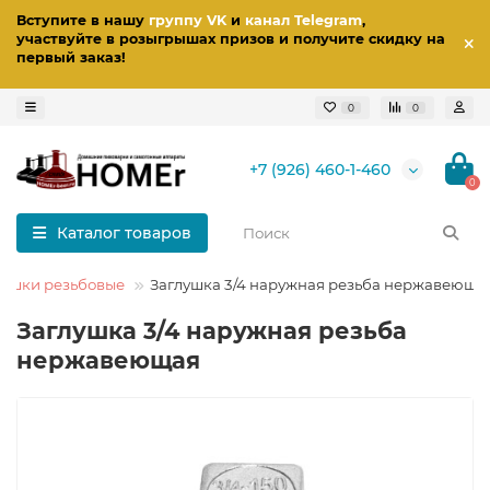
Вступите в нашу
группу VK
и
канал Telegram
,
участвуйте в розыгрышах призов
и получите скидку на
первый заказ
!
0
0
+7 (926) 460-1-460
0
Каталог товаров
лушки резьбовые
Заглушка 3/4 наружная резьба нержавеюща
Заглушка 3/4 наружная резьба
нержавеющая