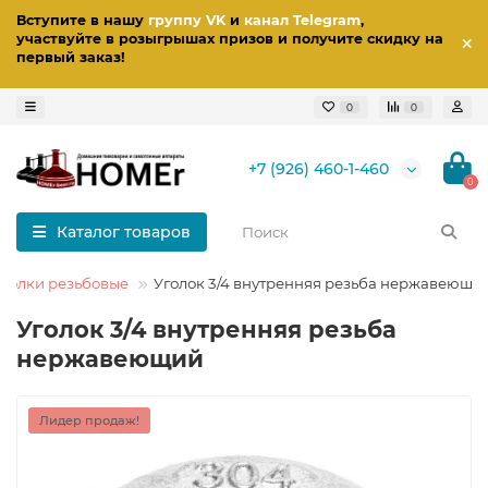
Вступите в нашу
группу VK
и
канал Telegram
,
участвуйте в розыгрышах призов
и получите скидку на
первый заказ
!
0
0
+7 (926) 460-1-460
0
Каталог товаров
Уголки резьбовые
Уголок 3/4 внутренняя резьба нержавеющи
Уголок 3/4 внутренняя резьба
нержавеющий
Лидер продаж!