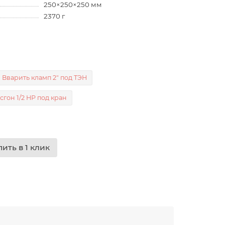
250×250×250 мм
2370 г
Вварить кламп 2" под ТЭН
сгон 1/2 НР под кран
пить в 1 клик