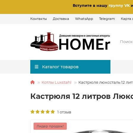
Вступите в нашу
группу VK
Контакты
Доставка
WhatsApp
Telegram
Карта 
Каталог товаров
Котлы Luxstahl
Кастрюля люкссталь 12 ли
Кастрюля 12 литров Люк
1 отзыв
Лидер продаж!