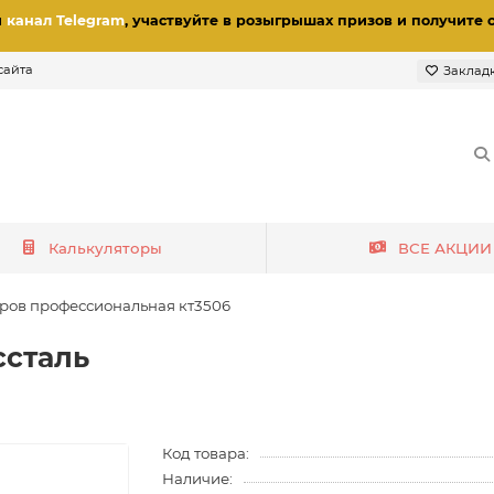
и
канал Telegram
, участвуйте в розыгрышах призов
и получите 
сайта
Заклад
Калькуляторы
ВСЕ АКЦИИ
тров профессиональная кт3506
ссталь
Код товара:
Наличие: