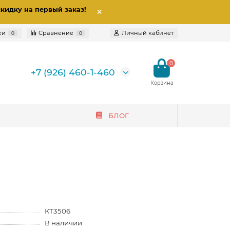
скидку на первый заказ
!
ки
Сравнение
Личный кабинет
0
0
0
+7 (926) 460-1-460
БЛОГ
КТ3506
В наличии