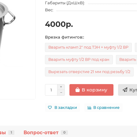
Габариты (ДхШхВ):
Вес:
4000р.
Врезка фитингов::
Вварить кламп 2" под ТЭН + муфту 1/2 ВР
Вварить муфту 1/2 ВР под кран
Вварить 
Вырезать отверстие 21 мм под резьбу 1/2
Ку
В корзину
В закладки
В сравнение
вы
Вопрос-ответ
1
0