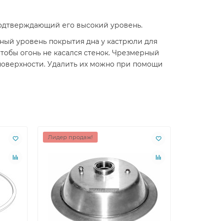
 подтверждающий его высокий уровень.
ый уровень покрытия дна у кастрюли для
тобы огонь не касался стенок. Чрезмерный
поверхности. Удалить их можно при помощи
Лидер продаж!
Лидер пр