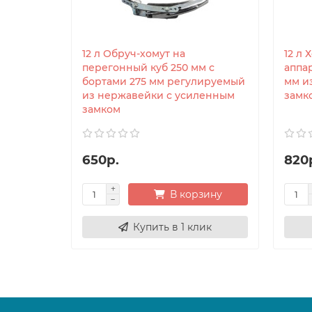
12 л Обруч-хомут на
12 л 
перегонный куб 250 мм с
аппар
бортами 275 мм регулируемый
мм и
из нержавейки с усиленным
замк
замком
650р.
820
В корзину
Купить в 1 клик