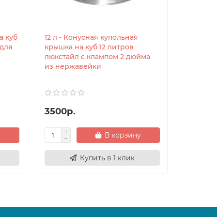
а куб
12 л - Конусная купольная
Силикон
 для
крышка на куб 12 литров
самогонн
люкстайл с клампом 2 дюйма
Люксстал
из нержавейки
3500р.
550р.
у
В корзину
Купить в 1 клик