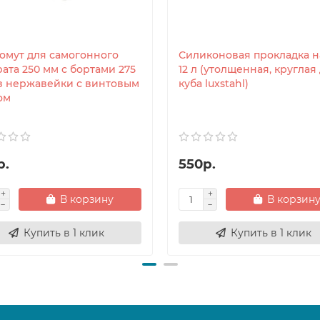
Хомут для самогонного
Силиконовая прокладка н
ата 250 мм с бортами 275
12 л (утолщенная, круглая
з нержавейки с винтовым
куба luxstahl)
ом
р.
550р.
В корзину
В корзин
Купить в 1 клик
Купить в 1 клик