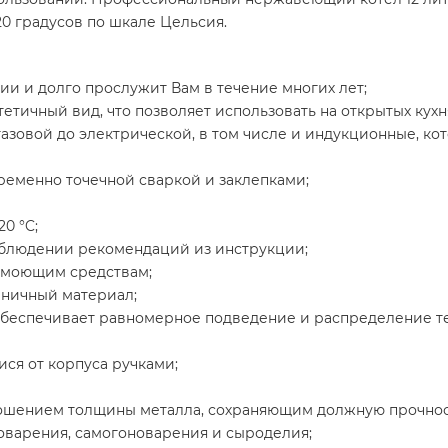
20 градусов по шкале Цельсия.
ии и долго прослужит Вам в течение многих лет;
тичный вид, что позволяет использовать на открытых кухня
 газовой до электрической, в том числе и индукционные, 
еменно точечной сваркой и заклепками;
20 °C;
облюдении рекомендаций из инструкции;
м моющим средствам;
еничный материал;
беспечивает равномерное подведение и распределение теп
я от корпуса ручками;
ношением толщины металла, сохраняющим должную прочнос
оварения, самогоноварения и сыроделия;