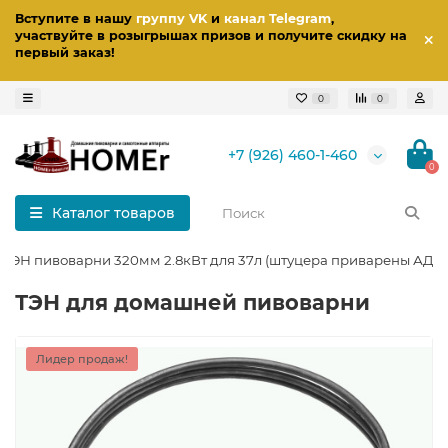
Вступите в нашу
группу VK
и
канал Telegram
,
участвуйте в розыгрышах призов
и получите скидку на
первый заказ
!
0
0
+7 (926) 460-1-460
0
Каталог товаров
 ТЭН пивоварни 320мм 2.8кВт для 37л (штуцера приварены АДС)
ТЭН для домашней пивоварни
Лидер продаж!