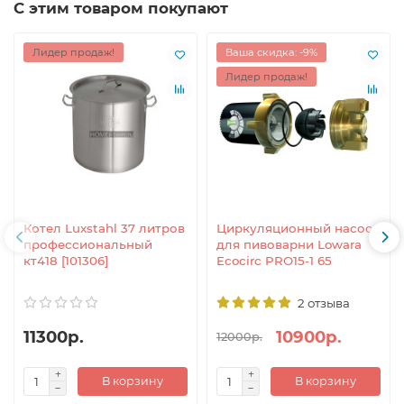
С этим товаром покупают
Лидер продаж!
Ваша скидка: -9%
Лидер продаж!
Котел Luxstahl 37 литров
Циркуляционный насос
профессиональный
для пивоварни Lowara
кт418 [101306]
Ecocirc PRO15-1 65
2 отзыва
11300р.
10900р.
12000р.
В корзину
В корзину