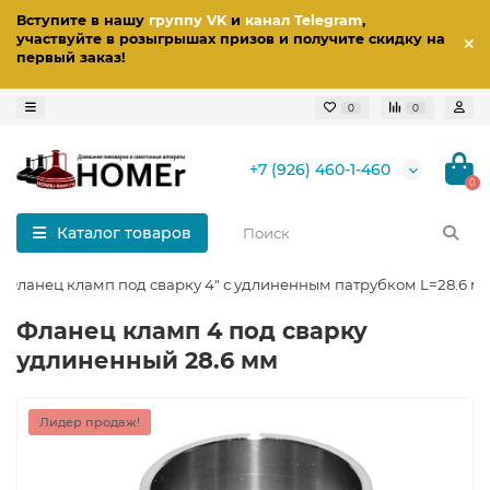
Вступите в нашу
группу VK
и
канал Telegram
,
участвуйте в розыгрышах призов
и получите скидку на
первый заказ
!
0
0
+7 (926) 460-1-460
0
Каталог товаров
Фланец кламп под сварку 4" с удлиненным патрубком L=28.6 м
Фланец кламп 4 под сварку
удлиненный 28.6 мм
Лидер продаж!