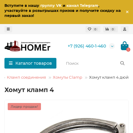
Вступите в нашу
группу VK
и
канал Telegram
,
участвуйте в розыгрышах призов
и получите скидку на
первый заказ
!
0
0
+7 (926) 460-1-460
0
Каталог товаров
Кламп соединения
Хомуты Clamp
Хомут кламп 4 дюйм
Хомут кламп 4
Лидер продаж!