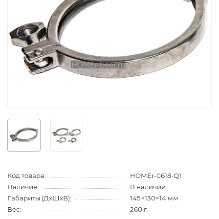
Код товара:
HOMEr-0618-Q1
Наличие:
В наличии
Габариты (ДхШхВ):
145×130×14 мм
Вес:
260 г