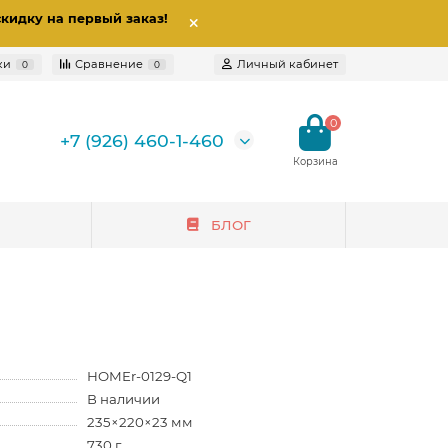
скидку на первый заказ
!
ки
Сравнение
Личный кабинет
0
0
0
+7 (926) 460-1-460
БЛОГ
HOMEr-0129-Q1
В наличии
235×220×23 мм
730 г