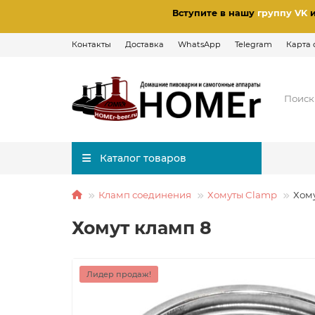
Вступите в нашу
группу VK
Контакты
Доставка
WhatsApp
Telegram
Карта 
Каталог товаров
Кламп соединения
Хомуты Clamp
Хом
Хомут кламп 8
Лидер продаж!