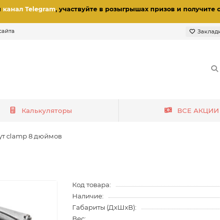
и
канал Telegram
, участвуйте в розыгрышах призов
и получите 
сайта
Заклад
Калькуляторы
ВСЕ АКЦИИ
ут clamp 8 дюймов
Код товара:
Наличие:
Габариты (ДхШхВ):
Вес: