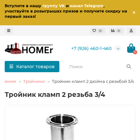
Вступите в нашу
группу VK
и
канал Telegram
,
участвуйте в розыгрышах призов
и получите скидку на
первый заказ
!
0
0
+7 (926) 460-1-460
0
Каталог товаров
динения
Тройники
Тройник кламп 2 дюйма с резьбой 3/4 Н
Тройник кламп 2 резьба 3/4