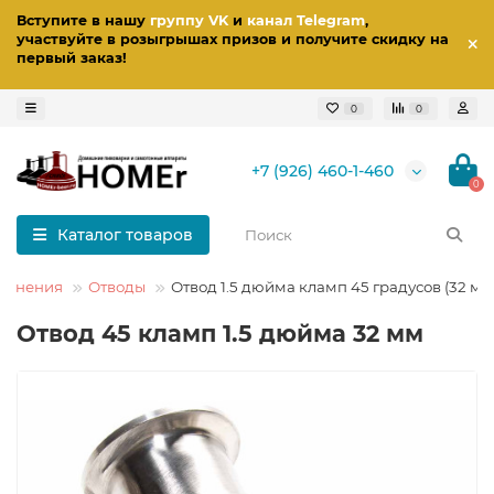
Вступите в нашу
группу VK
и
канал Telegram
,
участвуйте в розыгрышах призов
и получите скидку на
первый заказ
!
0
0
+7 (926) 460-1-460
0
Каталог товаров
динения
Отводы
Отвод 1.5 дюйма кламп 45 градусов (32 мм
Отвод 45 кламп 1.5 дюйма 32 мм