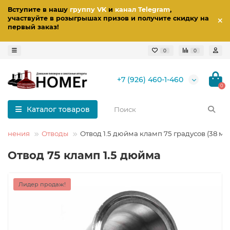
Вступите в нашу
группу VK
и
канал Telegram
,
участвуйте в розыгрышах призов
и получите скидку на
первый заказ
!
0
0
+7 (926) 460-1-460
0
Каталог товаров
единения
Отводы
Отвод 1.5 дюйма кламп 75 градусов (38 мм
Отвод 75 кламп 1.5 дюйма
Лидер продаж!