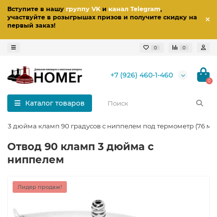
Вступите в нашу
группу VK
и
канал Telegram
,
участвуйте в розыгрышах призов
и получите скидку на
первый заказ
!
0
0
+7 (926) 460-1-460
0
Каталог товаров
од 3 дюйма кламп 90 градусов с ниппелем под термометр (76 мм
Отвод 90 кламп 3 дюйма с
ниппелем
Лидер продаж!