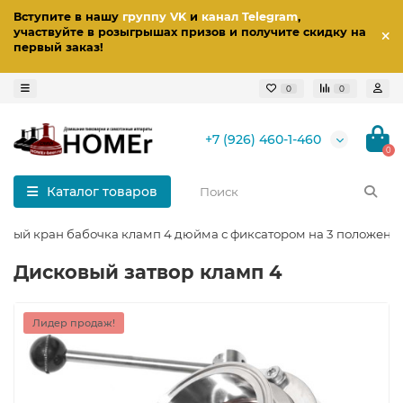
Вступите в нашу
группу VK
и
канал Telegram
,
участвуйте в розыгрышах призов
и получите скидку на
первый заказ
!
0
0
+7 (926) 460-1-460
0
Каталог товаров
овый кран бабочка кламп 4 дюйма с фиксатором на 3 положени
Дисковый затвор кламп 4
Лидер продаж!