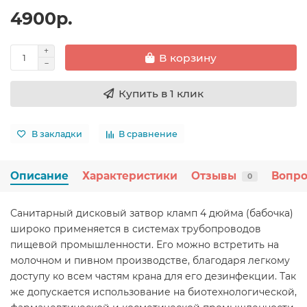
4900р.
В корзину
Купить в 1 клик
В закладки
В сравнение
Описание
Характеристики
Отзывы
Вопро
0
Санитарный дисковый затвор кламп 4 дюйма (бабочка)
широко применяется в системах трубопроводов
пищевой промышленности. Его можно встретить на
молочном и пивном производстве, благодаря легкому
доступу ко всем частям крана для его дезинфекции. Так
же допускается использование на биотехнологической,