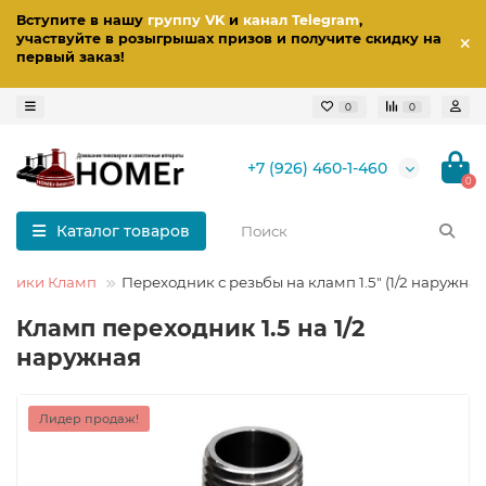
Вступите в нашу
группу VK
и
канал Telegram
,
участвуйте в розыгрышах призов
и получите скидку на
первый заказ
!
0
0
+7 (926) 460-1-460
0
Каталог товаров
дники Кламп
Переходник с резьбы на кламп 1.5" (1/2 наружная
Кламп переходник 1.5 на 1/2
наружная
Лидер продаж!