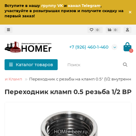
Вступите в нашу
группу VK
и
канал Telegram
,
участвуйте в розыгрышах призов
и получите скидку на
первый заказ
!
0
0
+7 (926) 460-1-460
0
Каталог товаров
ики Кламп
Переходник с резьбы на кламп 0.5" (1/2 внутренняя
Переходник кламп 0.5 резьба 1/2 ВР