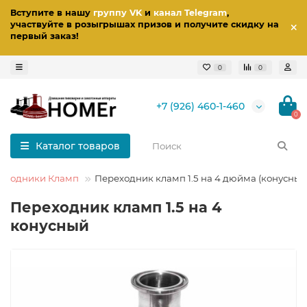
Вступите в нашу
группу VK
и
канал Telegram
,
участвуйте в розыгрышах призов
и получите скидку на
первый заказ
!
0
0
+7 (926) 460-1-460
0
Каталог товаров
еходники Кламп
Переходник кламп 1.5 на 4 дюйма (конусный
Переходник кламп 1.5 на 4
конусный