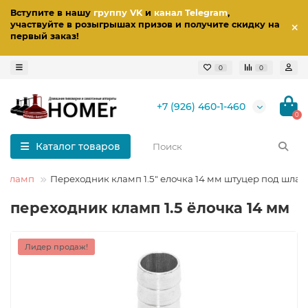
Вступите в нашу
группу VK
и
канал Telegram
,
участвуйте в розыгрышах призов
и получите скидку на
первый заказ
!
0
0
+7 (926) 460-1-460
0
Каталог товаров
 Кламп
Переходник кламп 1.5" елочка 14 мм штуцер под шлан
переходник кламп 1.5 ёлочка 14 мм
Лидер продаж!