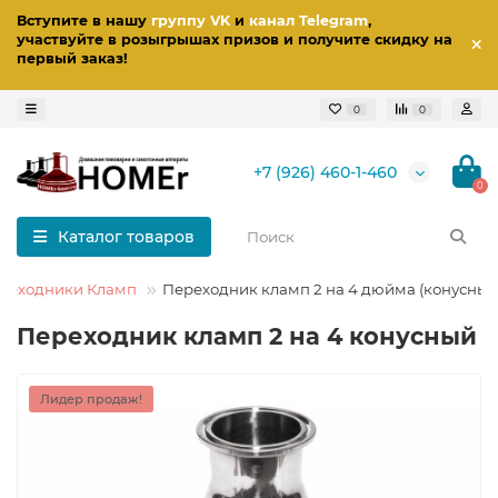
Вступите в нашу
группу VK
и
канал Telegram
,
участвуйте в розыгрышах призов
и получите скидку на
первый заказ
!
0
0
+7 (926) 460-1-460
0
Каталог товаров
реходники Кламп
Переходник кламп 2 на 4 дюйма (конусный
Переходник кламп 2 на 4 конусный
Лидер продаж!