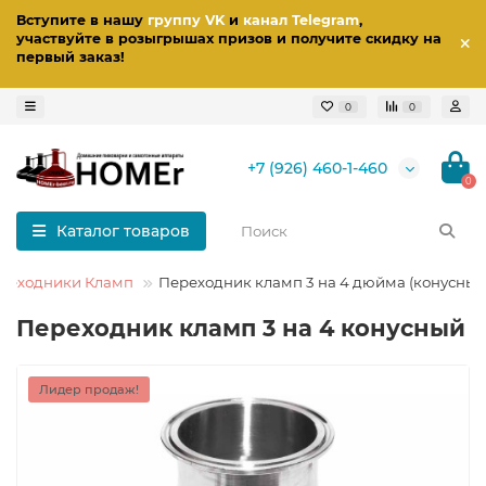
Вступите в нашу
группу VK
и
канал Telegram
,
участвуйте в розыгрышах призов
и получите скидку на
первый заказ
!
0
0
+7 (926) 460-1-460
0
Каталог товаров
реходники Кламп
Переходник кламп 3 на 4 дюйма (конусный
Переходник кламп 3 на 4 конусный
Лидер продаж!