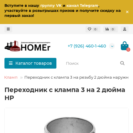
Вступите в нашу
группу VK
и
канал Telegram
,
участвуйте в розыгрышах призов
и получите скидку на
первый заказ
!
0
0
+7 (926) 460-1-460
0
Каталог товаров
ки Кламп
Переходник с клампа 3 на резьбу 2 дюйма наружну
Переходник с клампа 3 на 2 дюйма
НР