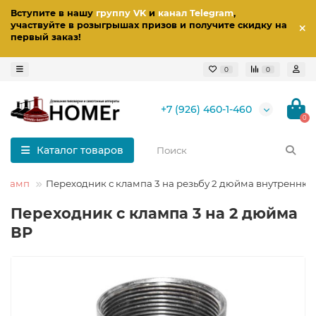
Вступите в нашу
группу VK
и
канал Telegram
,
участвуйте в розыгрышах призов
и получите скидку на
первый заказ
!
0
0
+7 (926) 460-1-460
0
Каталог товаров
Кламп
Переходник с клампа 3 на резьбу 2 дюйма внутренню
Переходник с клампа 3 на 2 дюйма
ВР