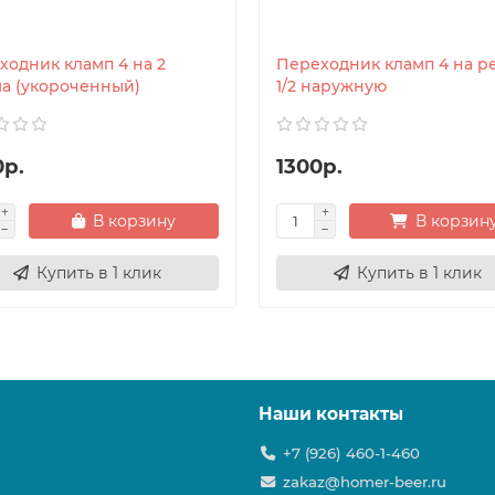
ходник кламп 4 на 2
Переходник кламп 4 на р
а (укороченный)
1/2 наружную
0р.
1300р.
В корзину
В корзин
Купить в 1 клик
Купить в 1 клик
Наши контакты
+7 (926) 460-1-460
zakaz@homer-beer.ru