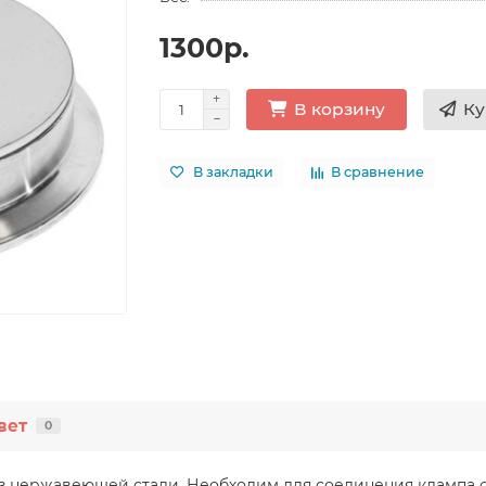
1300р.
Ку
В корзину
В закладки
В сравнение
вет
0
из нержавеющей стали. Необходим для соединения клампа с