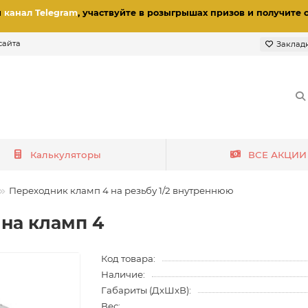
и
канал Telegram
, участвуйте в розыгрышах призов
и получите 
сайта
Заклад
Калькуляторы
ВСЕ АКЦИИ
Переходник кламп 4 на резьбу 1/2 внутреннюю
 на кламп 4
Код товара:
Наличие:
Габариты (ДхШхВ):
Вес: