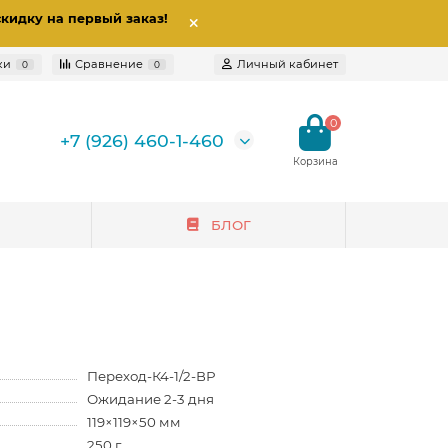
скидку на первый заказ
!
ки
Сравнение
Личный кабинет
0
0
0
+7 (926) 460-1-460
БЛОГ
Переход-К4-1/2-ВР
Ожидание 2-3 дня
119×119×50 мм
250 г