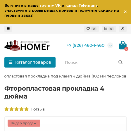
Вступите в нашу
группу VK
и
канал Telegram
,
участвуйте в розыгрышах призов
и получите скидку на
первый заказ
!
0
0
+7 (926) 460-1-460
0
Каталог товаров
оропластовая прокладка под кламп 4 дюйма (102 мм тефлоновая
Фторопластовая прокладка 4
дюйма
1 отзыв
Лидер продаж!