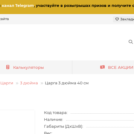
и
канал Telegram
, участвуйте в розыгрышах призов
и получите 
сайта
Заклад
Калькуляторы
ВСЕ АКЦИИ
Царги
3 дюйма
Царга 3 дюйма 40 см
Код товара:
Наличие:
Габариты (ДхШхВ):
Вес: