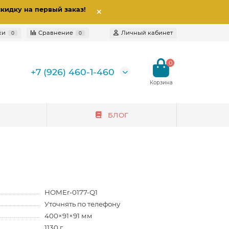
скидку на первый заказ
!
ки
Сравнение
Личный кабинет
0
0
0
+7 (926) 460-1-460
БЛОГ
HOMEr-0177-Q1
Уточнять по телефону
400×91×91 мм
1130 г