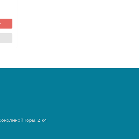
у
 Соколиной Горы, 21к4