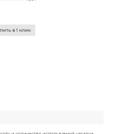
пить в 1 клик
ысоту и количество используемой насадки,