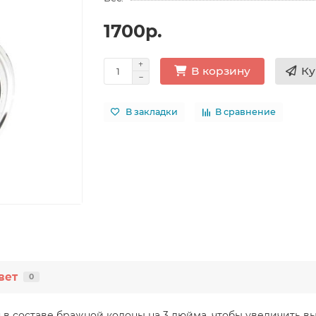
1700р.
Ку
В корзину
В закладки
В сравнение
вет
0
 в составе бражной колоны на 3 дюйма, чтобы увеличить в