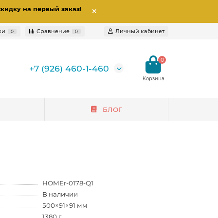
скидку на первый заказ
!
ки
Сравнение
Личный кабинет
0
0
0
+7 (926) 460-1-460
БЛОГ
HOMEr-0178-Q1
В наличии
500×91×91 мм
1380 г