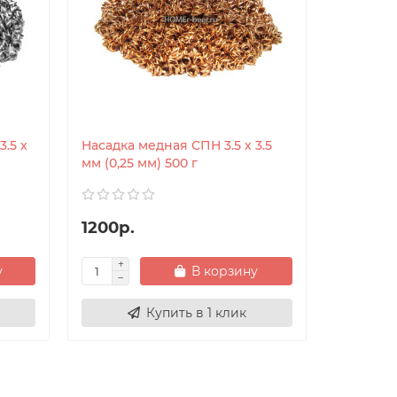
.5 х
Насадка медная СПН 3.5 х 3.5
Медная С
мм (0,25 мм) 500 г
(0,3 мм)
1200р.
1200р.
у
В корзину
Купить в 1 клик