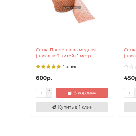
Сетка Панченкова медная
Сетк
(насадка 6 нитей) 1 метр
(наса
1 отзыв
600р.
450
В корзину
Купить в 1 клик