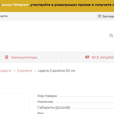
и
канал Telegram
, участвуйте в розыгрышах призов
и получите 
сайта
Заклад
Калькуляторы
ВСЕ АКЦИИ
Царги
3 дюйма
Царга 3 дюйма 50 см
Код товара:
Наличие:
Габариты (ДхШхВ):
Вес: